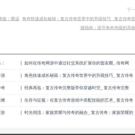
下
整版：重温
角色快速成长秘籍：复古传奇世界中的升级技巧_ 复古传奇
级指南：提升角色等级的高
略：
如何在传奇网游中通过社交系统扩展你的盟友圈_ 传奇网
游：社交系统全面解析与盟友网络构建
奇游
角色快速成长秘籍：复古传奇世界中的升级技巧_ 复古传奇
世界升级指南：提升角色等级的高效策略
传奇
经典再临：复古传奇完整版带你穿越时空_ 复古传奇完整
版：重温经典，再现传奇
重燃
生存与征服：在复古传奇游戏中搭配技能的艺术_ 复古传奇
游戏技能大师：提升战斗力的终极技能组合指南
奇游
时光倒流：家族荣耀与传奇的融合_ 复古传奇：家族荣耀的
不朽传承