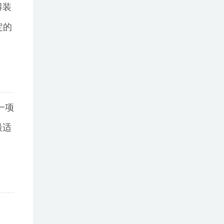
得装
定的
一项
最适