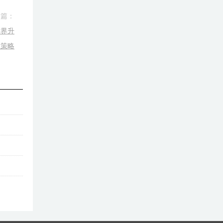
一篇：
世界升
效策略