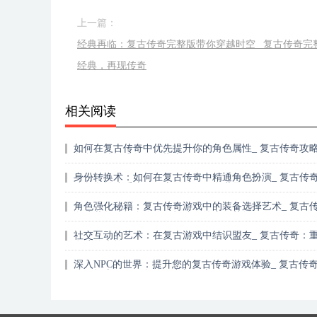
上一篇：
经典再临：复古传奇完整版带你穿越时空_ 复古传奇完
经典，再现传奇
相关阅读
如何在复古传奇中优先提升你的角色属性_ 复古传奇攻
角色属性提升的终极指南
身份转换术：如何在复古传奇中精通角色扮演_ 复古传
戏角色扮演系统：开启你的另一个世界
角色强化秘籍：复古传奇游戏中的装备选择艺术_ 复古
游戏装备选择全攻略：打造你的专属英雄
社交互动的艺术：在复古游戏中结识盟友_ 复古传奇：
友谊的火焰
深入NPC的世界：提升您的复古传奇游戏体验_ 复古传
戏：探索NPC任务的秘密与故事