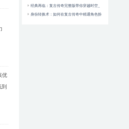
的高效策略
艺术_ 复古传奇游戏技能大师：提升战斗力的
经典再临：复古传奇完整版带你穿越时空_
终极技能组合指南
复古传奇完整版：重温经典，再现传奇
身份转换术：如何在复古传奇中精通角色扮
属
演_ 复古传奇游戏角色扮演系统：开启你的另
力
一个世界
该优
低到