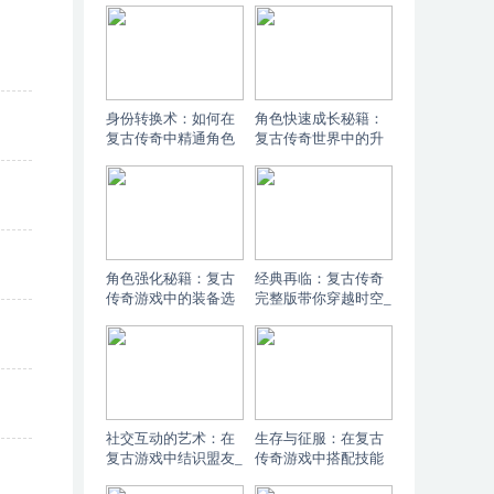
属性提升的终极指南
社交系统全面解析与
盟友网络构建
身份转换术：如何在
角色快速成长秘籍：
复古传奇中精通角色
复古传奇世界中的升
扮演_ 复古传奇游戏
级技巧_ 复古传奇世
角色扮演系统：开启
界升级指南：提升角
你的另一个世界
色等级的高效策略
角色强化秘籍：复古
经典再临：复古传奇
传奇游戏中的装备选
完整版带你穿越时空_
择艺术_ 复古传奇游
复古传奇完整版：重
戏装备选择全攻略：
温经典，再现传奇
打造你的专属英雄
社交互动的艺术：在
生存与征服：在复古
复古游戏中结识盟友_
传奇游戏中搭配技能
复古传奇：重燃友谊
的艺术_ 复古传奇游