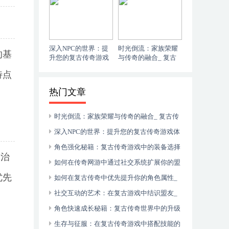
的火焰
戏技能大师：提升战
斗力的终极技能组合
指南
深入NPC的世界：提
时光倒流：家族荣耀
的基
升您的复古传奇游戏
与传奇的融合_ 复古
体验_ 复古传奇游
传奇：家族荣耀的不
特点
戏：探索NPC任务的
朽传承
秘密与故事
热门文章
时光倒流：家族荣耀与传奇的融合_ 复古传
奇：家族荣耀的不朽传承
深入NPC的世界：提升您的复古传奇游戏体
验_ 复古传奇游戏：探索NPC任务的秘密与故
角色强化秘籍：复古传奇游戏中的装备选择
助治
事
艺术_ 复古传奇游戏装备选择全攻略：打造你
如何在传奇网游中通过社交系统扩展你的盟
优先
的专属英雄
友圈_ 传奇网游：社交系统全面解析与盟友网
如何在复古传奇中优先提升你的角色属性_
络构建
复古传奇攻略：角色属性提升的终极指南
社交互动的艺术：在复古游戏中结识盟友_
复古传奇：重燃友谊的火焰
角色快速成长秘籍：复古传奇世界中的升级
技巧_ 复古传奇世界升级指南：提升角色等级
生存与征服：在复古传奇游戏中搭配技能的