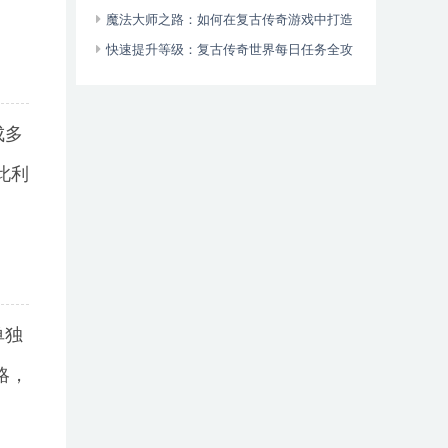
技场之王
古传奇游戏：探索角色背后的故事
魔法大师之路：如何在复古传奇游戏中打造
无与伦比的穿透力_ 复古传奇游戏攻略：提升
快速提升等级：复古传奇世界每日任务全攻
你的角色魔法穿透力的终极指南
略_ 复古传奇世界升级指南：每日任务的秘诀
成多
此利
单独
略，