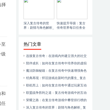
奇背后的社交动力：
现代复兴
选择
玩家互动与团队合作
的艺术
深入复古传奇的世
快速提升等级：复古
界：剧情与角色解析_
传奇世界每日任务全
复古传奇游戏：探索
攻略_ 复古传奇世界
角色背后的故事
升级指南：每日任务
的秘诀
务至
热门文章
升级
连接复古传奇：在游戏内外建立强大的社交
网络_ 复古传奇游戏社交网络完全指南：打造
陪伴成长：如何在复古传奇中培养你的虚拟
信息资源库
宠物_ 复古传奇：宠物系统的魅力与成长之旅
魔法防御秘籍：在复古传奇中快速增强角色
的抗性_ 复古传奇攻略：提升你的魔法抗性，
经典再现：怀旧游戏在新时代的重生_ 复古
成为游戏社区的佼佼者
传奇：经典游戏的现代复兴
联机而上：如何在复古传奇中通过玩家互动
构建社区_ 复古传奇背后的社交动力：玩家互
联盟战争胜利之道：复古传奇游戏中的互动
力和
动与团队合作的艺术
艺术_ 复古传奇：掌握联盟战争中的玩家互动
荣耀之路：在复古传奇游戏中攀登排行榜的
成任
策略
秘诀_ 复古传奇游戏排行榜攻略：如何成为竞
深入复古传奇的世界：剧情与角色解析_ 复