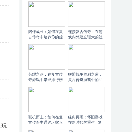
攻略：提升你的魔法
复古传奇游戏攻略：
抗性，成为游戏社区
提升你的角色魔法穿
的佼佼者
透力的终极指南
陪伴成长：如何在复
连接复古传奇：在游
古传奇中培养你的虚
戏内外建立强大的社
拟宠物_ 复古传奇：
交网络_ 复古传奇游
宠物系统的魅力与成
戏社交网络完全指
长之旅
南：打造信息资源库
荣耀之路：在复古传
联盟战争胜利之道：
奇游戏中攀登排行榜
复古传奇游戏中的互
的秘诀_ 复古传奇游
动艺术_ 复古传奇：
戏排行榜攻略：如何
掌握联盟战争中的玩
成为竞技场之王
家互动策略
联机而上：如何在复
经典再现：怀旧游戏
古传奇中通过玩家互
在新时代的重生_ 复
让玩
动构建社区_ 复古传
古传奇：经典游戏的